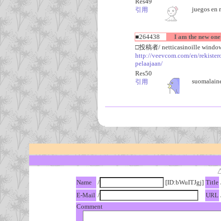
Res49
juegos en 
引用
■264438
I am the new one
□投稿者/ netticasinoille windo
http://veevcom.com/en/rekistero
pelaajaan/
Res50
suomalaine
引用
Name
/
[ID:bWuITJgj]
Title
E-Mail
/
URL
Comment