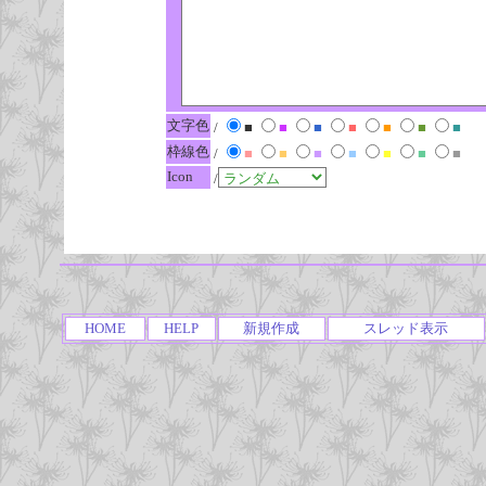
文字色
/
■
■
■
■
■
■
■
枠線色
/
■
■
■
■
■
■
■
Icon
/
HOME
HELP
新規作成
スレッド表示