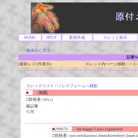
HOME
HELP
新規作成
スレッド表示
＜一覧表示に戻る
記事No
(最新レス5件表示)
スレッド内ページ移動 / << [
1
スレッドリスト
/ - /
レスフォームへ移動
■
(無題)
□投稿者/
(##)-()
親記事
引用
■266876
Im happy I now registered
□投稿者/ uusi nettikasinot ilmaiskierrokset ilman t