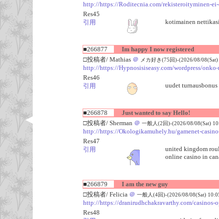
http://https://Roditecnia.com/rekisteroityminen-ei-
Res45
kotimainen nettikas
引用
■266877
Im happy I now registered
□投稿者/ Mathias
＠
メカ好き(75回)-(2026/08/08(Sat) 
http://https://Hypnosisiseasy.com/wordpress/onko-r
Res46
uudet turnausbonus
引用
■266878
Just wanted to say Hello!
□投稿者/ Sherman
＠
一般人(2回)-(2026/08/08(Sat) 10:
http://https://Okologikamuhely.hu/gamenet-casino
Res47
united kingdom roule
引用
online casino in ca
■266879
I am the new guy
□投稿者/ Felicia
＠
一般人(4回)-(2026/08/08(Sat) 10:0
http://https://dranirudhchakravarthy.com/casinos-
Res48