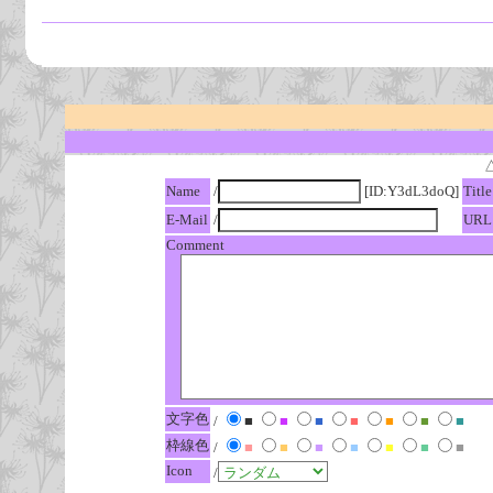
Name
/
[ID:Y3dL3doQ]
Title
E-Mail
/
URL
Comment
文字色
/
■
■
■
■
■
■
■
枠線色
/
■
■
■
■
■
■
■
Icon
/