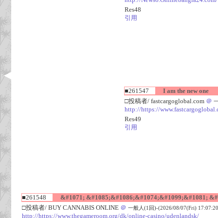
Res48
引用
■261547
I am the new one
□投稿者/ fastcargoglobal.com
＠
一
http://https://www.fastcargoglobal
Res49
引用
■261548
&#1071; &#1085;&#1086;&#1074;&#1099;&#1081; &#
□投稿者/ BUY CANNABIS ONLINE
＠
一般人(1回)-(2026/08/07(Fri) 17:07:20
http://https://www.thegameroom.org/dk/online-casino/udenlandsk/