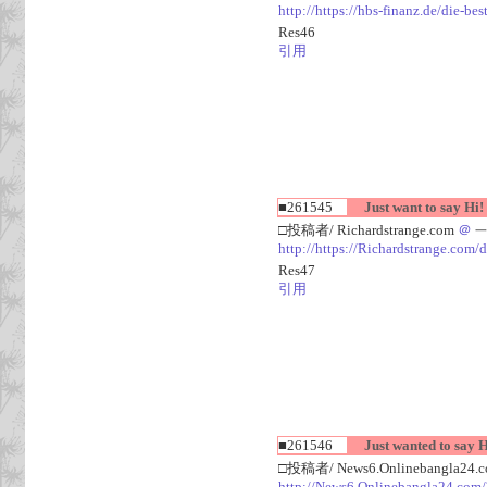
http://https://hbs-finanz.de/die-be
Res46
引用
■261545
Just want to say Hi!
□投稿者/ Richardstrange.com
＠
一
http://https://Richardstrange.com/d
Res47
引用
■261546
Just wanted to say H
□投稿者/ News6.Onlinebangla24.
http://News6.Onlinebangla24.com