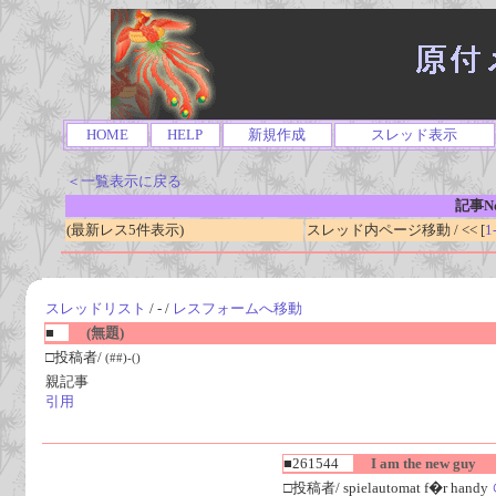
HOME
HELP
新規作成
スレッド表示
＜一覧表示に戻る
記事No
(最新レス5件表示)
スレッド内ページ移動 / << [
1
スレッドリスト
/ - /
レスフォームへ移動
■
(無題)
□投稿者/
(##)-()
親記事
引用
■261544
I am the new guy
□投稿者/ spielautomat f�r handy