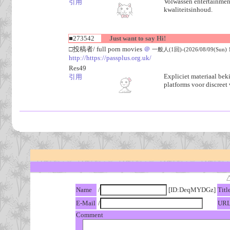
Volwassen entertainment
引用
kwaliteitsinhoud.
■273542
Just want to say Hi!
□投稿者/ full porn movies
＠
一般人(1回)-(2026/08/09(Sun) 1
http://https://passplus.org.uk/
Res49
Expliciet materiaal bek
引用
platforms voor discreet
Name
/
[ID:DeqMYDGz]
Titl
E-Mail
/
UR
Comment