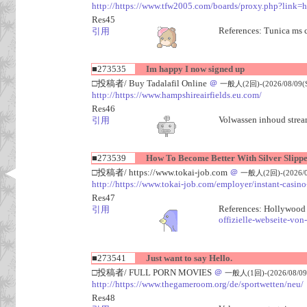
http://https://www.tfw2005.com/boards/proxy.php?link=h
Res45
References: Tunica ms 
引用
■273535
Im happy I now signed up
□投稿者/ Buy Tadalafil Online
＠
一般人(2回)-(2026/08/09(Su
http://https://www.hampshireairfields.eu.com/
Res46
Volwassen inhoud stream
引用
■273539
How To Become Better With Silver Slipper
□投稿者/ https://www.tokai-job.com
＠
一般人(2回)-(2026/08
http://https://www.tokai-job.com/employer/instant-casin
Res47
References: Hollywood 
引用
offizielle-webseite-von
■273541
Just want to say Hello.
□投稿者/ FULL PORN MOVIES
＠
一般人(1回)-(2026/08/09(
http://https://www.thegameroom.org/de/sportwetten/neu/
Res48