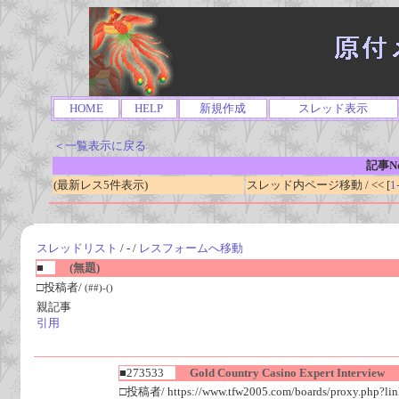
HOME
HELP
新規作成
スレッド表示
＜一覧表示に戻る
記事No
(最新レス5件表示)
スレッド内ページ移動 / << [
1
スレッドリスト
/ - /
レスフォームへ移動
■
(無題)
□投稿者/
(##)-()
親記事
引用
■273533
Gold Country Casino Expert Interview
□投稿者/ https://www.tfw2005.com/boards/proxy.php?link