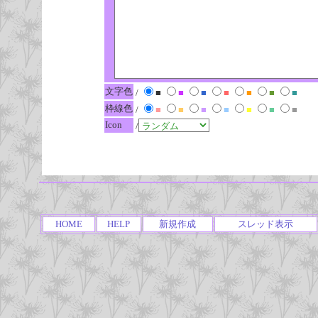
文字色
/
■
■
■
■
■
■
■
枠線色
/
■
■
■
■
■
■
■
Icon
/
HOME
HELP
新規作成
スレッド表示