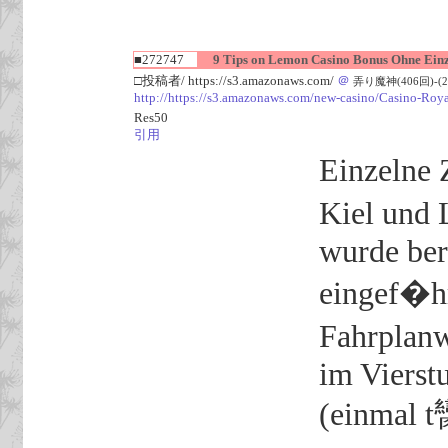
■272747
9 Tips on Lemon Casino Bonus Ohne Einza
□投稿者/ https://s3.amazonaws.com/
＠
弄り魔神(406回)-(2026
http://https://s3.amazonaws.com/new-casino/Casino-Roy
Res50
引用
Einzelne 
Kiel und
wurde ber
eingef�hr
Fahrplanw
im Vierst
(einmal t