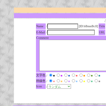
Name
/
[ID:bBmnBclI]
Title
E-Mail
/
URL
Comment
文字色
/
■
■
■
■
■
■
■
枠線色
/
■
■
■
■
■
■
■
Icon
/