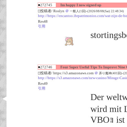
■272745
Im happy I now signed up
□投稿者/ Roslyn
＠
一般人(1回)-(2026/08/08(Sat) 22:48:34)
http://https://encantoo.ibrpatrimonios.com/wat-zijn-de-
Res48
引用
stortings
■272746
Four Super Useful Tips To Improve Nine 
□投稿者/ https://s3.amazonaws.com
＠
弄り魔神(401回)-(2026/
http://https://s3.amazonaws.com/new-casino/Mirage-Cas
Res49
引用
Der weltwe
wird mit
VBOｮ ist 