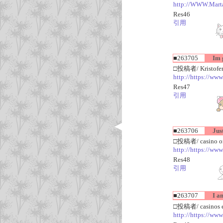
http://WWW.Martam
Res46
引用
■263705
Im gl
□投稿者/ Kristofe
http://https://www
Res47
引用
■263706
Just 
□投稿者/ casino onli
http://https://www
Res48
引用
■263707
I am 
□投稿者/ casinos e
http://https://ww