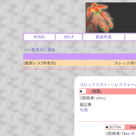
HOME
HELP
新規作成
＜一覧表示に戻る
(最新レス5件表示)
スレッド内ペー
スレッドリスト
/ - /
レスフォー
■
(無題)
□投稿者/
(##)-()
親記事
引用
■263704
Just 
□投稿者/ Oren
＠