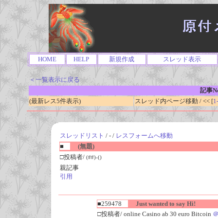
HOME
HELP
新規作成
スレッド表示
＜一覧表示に戻る
記事No
(最新レス5件表示)
スレッド内ページ移動 / << [
1
スレッドリスト
/ - /
レスフォームへ移動
■
(無題)
□投稿者/
(##)-()
親記事
引用
■259478
Just wanted to say Hi!
□投稿者/ online Casino ab 30 euro Bitcoin