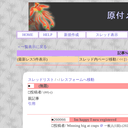
HOME
HELP
新規作成
スレッド表示
＜一覧表示に戻る
記事No
(最新レス5件表示)
スレッド内ページ移動 / << [
1
スレッドリスト
/ - /
レスフォームへ移動
■
(無題)
□投稿者/
(##)-()
親記事
引用
■260066
Im happy I now registered
□投稿者/ Winning big at craps
＠
一般人(1回)-(2026/