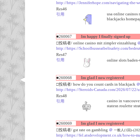
http://https://Jenniferhope.com/navigating-the-
Res46
usa online casinos 
引用
blackjacks homepag
■260067
Im happy I finally signed up
□投稿者/ online casino mit zimpler einzahlung
http://https://Schoolbusseatbeltsafety.com/bedeut
Res47
引用
online slots bade
■260068
Im glad I now registered
□投稿者/ how do you count cards in blackjack
http://https://Steroids-Canada.com/2026/07/22/
Res48
casino in vancouver
引用
statesn roulette str
■260069
Im glad I now registered
□投稿者/ gst rate on gambling
＠
一般人(1回)-(2026/0
http://https://fel.atsdevelopment.co.uk/how-to-m