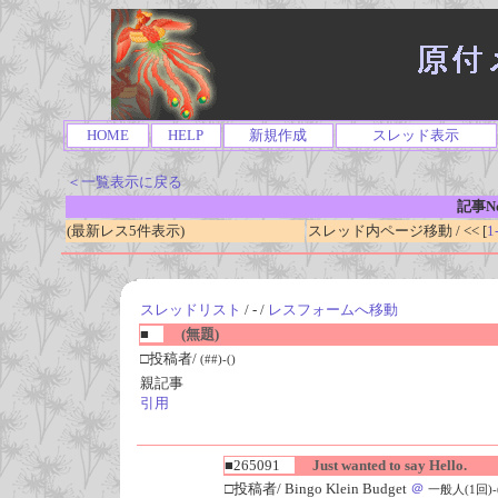
HOME
HELP
新規作成
スレッド表示
＜一覧表示に戻る
記事No
(最新レス5件表示)
スレッド内ページ移動 / << [
1
スレッドリスト
/ - /
レスフォームへ移動
■
(無題)
□投稿者/
(##)-()
親記事
引用
■265091
Just wanted to say Hello.
□投稿者/ Bingo Klein Budget
＠
一般人(1回)-(20