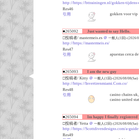
http://https://bttrainingen.nl/gokken-tijdens
Res46
gokken voor vip
引用
■265092
Just wanted to say Hello.
□投稿者/ mastermeis.es
＠
一般人(1回)-(2026/08/
http://https://mastermeis.es/
Res47
apuestas cerca de
引用
■265093
I am the new guy
□投稿者/ Kitty
＠
一般人(1回)-(2026/08/08(Sat) 
http://https://Invertirenmiami.Com.co/
Res48
casino chains uk,
引用
casino united sta
■265094
Im happy I finally registered
□投稿者/ Yetta
＠
一般人(2回)-(2026/08/08(Sat) 
http://https://Scottdivendesigns.com/a-guide
Res49