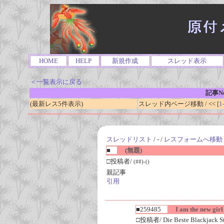
HOME
HELP
新規作成
スレッド表示
＜一覧表示に戻る
記事No
(最新レス5件表示)
スレッド内ページ移動 / << [
1
スレッドリスト
/ - /
レスフォームへ移動
■
(無題)
□投稿者/
(##)-()
親記事
引用
■259485
I am the new girl
□投稿者/ Die Beste Blackjack St