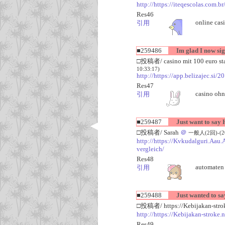
http://https://iteqescolas.com.b
Res46
online cas
引用
■259486
Im glad I now sig
□投稿者/ casino mit 100 euro st
10:33:17)
http://https://app.belizajec.si/2
Res47
casino ohn
引用
■259487
Just want to say H
□投稿者/ Sarah
＠
一般人(2回)-(2026
http://https://Kvkudalguri.Aau
vergleich/
Res48
automaten 
引用
■259488
Just wanted to say
□投稿者/ https://Kebijakan-strok
http://https://Kebijakan-stroke.n
Res49