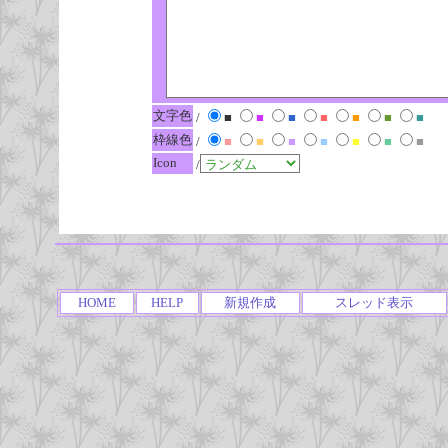
文字色
/
■
■
■
■
■
■
■
枠線色
/
■
■
■
■
■
■
■
Icon
/
HOME
HELP
新規作成
スレッド表示