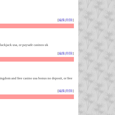
[
編集
|
削除
]
lackjack usa, or paysafe casinos uk
[
編集
|
削除
]
ingdom and free casino usa bonus no deposit, or free
[
編集
|
削除
]