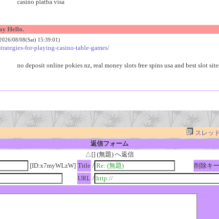
casino platba visa
ay Hello.
6/08/08(Sat) 15:39:01)
strategies-for-playing-casino-table-games/
no deposit online pokies nz, real money slots free spins usa and best slot sit
スレッ
返信フォーム
△[] (無題) へ返信
[ID:x7myWLzW]
Title
/
削除キ
URL
/