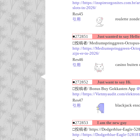
http://https://inspireorgonites.com.br/
slots-in-2026/
Res45
roulette zonder
引用
■272851
Just wanted to say Hello
□投稿者/ Mediumspringgreen-Octopus-2
http://https://Mediumspringgreen-Octo
zijn-er-in-2026/
Res46
casino buiten 
引用
■272852
Just want to say Hi.
□投稿者/ Bonus Buy Gokkasten App
http://https://Vietmyaudit.com/elektron
Res47
blackjack ens
引用
■272853
I am the new guy
□投稿者/ https://Dodgerblue-Eagle-5281
http://https://Dodgerblue-Eagle-528181.