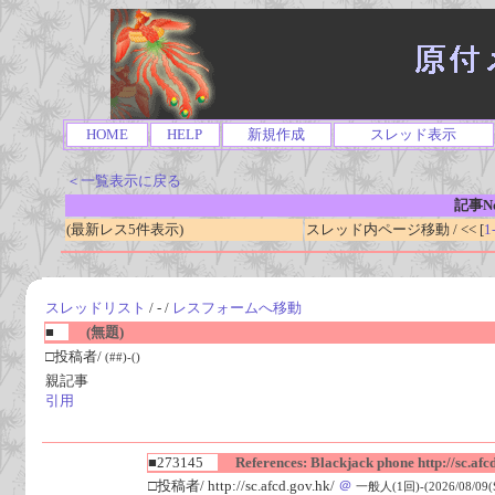
HOME
HELP
新規作成
スレッド表示
＜一覧表示に戻る
記事No
(最新レス5件表示)
スレッド内ページ移動 / << [
1
スレッドリスト
/ - /
レスフォームへ移動
■
(無題)
□投稿者/
(##)-()
親記事
引用
■273145
References: Blackjack phone http://sc.afcd
□投稿者/ http://sc.afcd.gov.hk/
＠
一般人(1回)-(2026/08/09(S