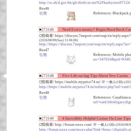
http://sc.afcd.gov.hk/gb/dinfo.in.net%2Fkathysoto97124
Res46
References: Blackjack
引用
■273146
Need Extra money? Begin Hard Rock Cas
□投稿者/ https://discuss.7msport.com/wap/en/reply.aspx
(2026/08/09(Sun) 11:06:06)
http://https://discuss.7msport.com/wap/en/reply.as
Res47
References: Mobile ph
引用
no=347024&pid=93463
■273148
Five Life-saving Tips About New Casino
□投稿者/ https://mobile.myprice74.ru/
＠
一般人(1回)-(2026/
http://https://mobile.myprice74.ru/redirect.php?url=ca
Res48
References: Casablanca
引用
url=card.lifenlegacyd
■273149
4 Incredibly Helpful Casino On Line Tips
□投稿者/ http://forum.xnxx.com/
＠
一般人(1回)-(2026/08/09
http://forum.xnxx.com/proxy.php?link=https://digitally.s