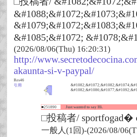
□投稿者/ &#1082;&#1072;&#
&#1088;&#1072;&#1073;&#1
&#1079;&#1072;&#1083;&#1
&#1085;&#1072; &#1078;&#
(2026/08/06(Thu) 16:20:31)
http://www.secretodecocina.co
akaunta-si-v-paypal/
Res46
&#1082;&#1072;&#1082;&#1074;&#1
引用
&#1082;&#1086;&#1077;&#1092;&#1
■251890
Just wanted to say Hi.
□投稿者/ sportfogad� o
一般人(1回)-(2026/08/06(Th