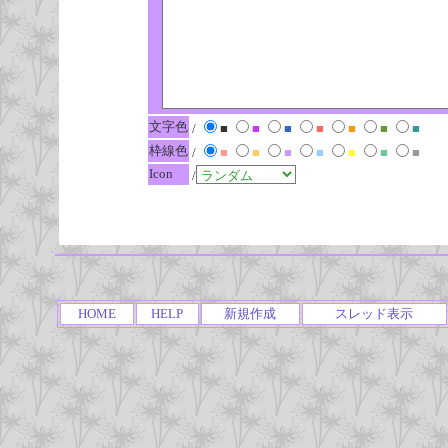
文字色
/
■
■
■
■
■
■
■
枠線色
/
■
■
■
■
■
■
■
Icon
/
HOME
HELP
新規作成
スレッド表示