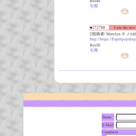
Res49
引用
■272788
I am the new
□投稿者/ Marylyn
＠
メカ好き(
http://https://Espritpopshop.
Res50
引用
Name
/
E-Mail
/
Comment