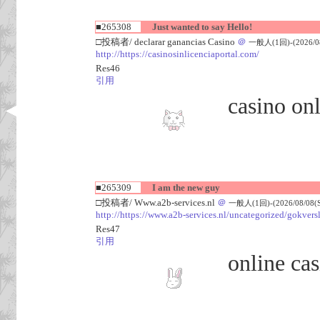
■265308
Just wanted to say Hello!
□投稿者/ declarar ganancias Casino
＠
一般人(1回)-(2026/08/
http://https://casinosinlicenciaportal.com/
Res46
引用
casino onl
■265309
I am the new guy
□投稿者/ Www.a2b-services.nl
＠
一般人(1回)-(2026/08/08(Sa
http://https://www.a2b-services.nl/uncategorized/gokve
Res47
引用
online cas