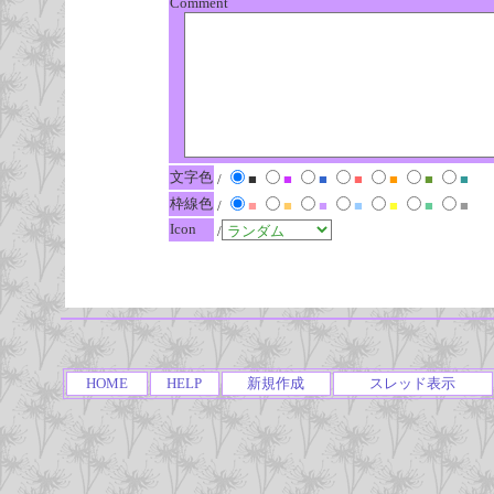
Comment
文字色
/
■
■
■
■
■
■
■
枠線色
/
■
■
■
■
■
■
■
Icon
/
HOME
HELP
新規作成
スレッド表示