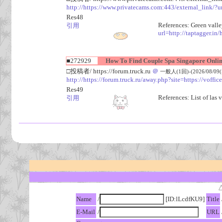
http://https://www.privatecams.com:443/external_link/?u
Res48
References: Green vall
引用
url=http://taptagger.i
■272929
How To Find Couple Spa Singapore Onli
□投稿者/ https://forum.truck.ru
＠
一般人(1回)-(2026/08/09(S
http://https://forum.truck.ru/away.php?site=https://voffi
Res49
References: List of las
引用
Name
/
[ID:lLcdfKU9]
Title
E-Mail
/
URL