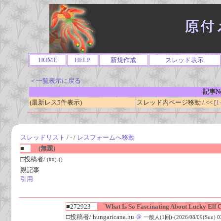
HOME
HELP
新規作成
スレッド表示
＜一覧表示に戻る
記事No
(最新レス5件表示)
スレッド内ページ移動 / << [
1
スレッドリスト
/ - /
レスフォームへ移動
■
(無題)
□投稿者/
(##)-()
親記事
引用
■272923
What Is So Fascinating About Lucky Elf C
□投稿者/ hungaricana.hu
＠
一般人(1回)-(2026/08/09(Sun) 03