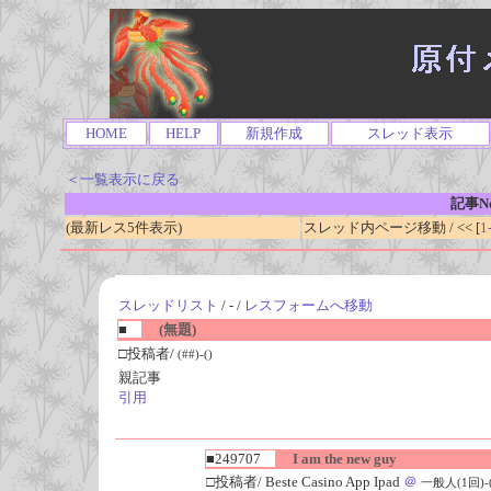
HOME
HELP
新規作成
スレッド表示
＜一覧表示に戻る
記事No
(最新レス5件表示)
スレッド内ページ移動 / << [
1
スレッドリスト
/ - /
レスフォームへ移動
■
(無題)
□投稿者/
(##)-()
親記事
引用
■249707
I am the new guy
□投稿者/ Beste Casino App Ipad
＠
一般人(1回)-(20