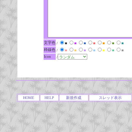
文字色
/
■
■
■
■
■
■
■
枠線色
/
■
■
■
■
■
■
■
Icon
/
HOME
HELP
新規作成
スレッド表示