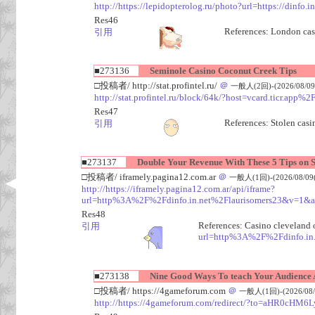
http://https://lepidopterolog.ru/photo?url=https://dinfo
Res46
References: London ca
引用
■273136
Seminole Casino Coconut Creek Tips
□投稿者/ http://stat.profintel.ru/
＠
一般人(2回)-(2026/08/09(
http://stat.profintel.ru/block/64k/?host=vcard.ticr.app
Res47
References: Stolen cas
引用
■273137
Double Your Revenue With These 5 Tips on S
□投稿者/ iframely.pagina12.com.ar
＠
一般人(1回)-(2026/08/09(S
http://https://iframely.pagina12.com.ar/api/iframe?
url=http%3A%2F%2Fdinfo.in.net%2Flaurisomers23&v=1&
Res48
References: Casino cleveland
引用
url=http%3A%2F%2Fdinfo.in
■273138
Nine Good Ways To teach Your Audience Ab
□投稿者/ https://4gameforum.com
＠
一般人(1回)-(2026/08/0
http://https://4gameforum.com/redirect/?to=aHR0c