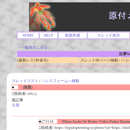
HOME
HELP
新規作成
スレッド表示
＜一覧表示に戻る
記事No
(最新レス5件表示)
スレッド内ページ移動 / << [
1
スレッドリスト
/ - /
レスフォームへ移動
■
(無題)
□投稿者/
(##)-()
親記事
引用
■273134
When Jacks Or Better Video Poker Busine
□投稿者/ https://lepidopterolog.ru/photo?url=https://din