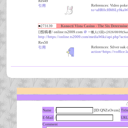
Res49
References: Video pok
引用
to=aHR0cHM6Ly9kaW
■273139
Konocti Vista Casino - The Six Determin
□投稿者/ online.ts2009.com
＠
一般人(1回)-(2026/08/09(Sun)
http://https://online.ts2009.com/mediaWiki/api.php?acti
Res50
References: Silver oak 
引用
action=https://voffice
Name
/
[ID:QNZxOvzm]
Titl
E-Mail
/
UR
Comment