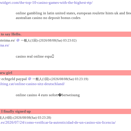
vewidget.com/the-top-10-casino-games-with-the-highest-rtp/
online gambling in latin united states, european roulette hints uk and fre
australian casino no deposit bonus codes
to say Hello.
teima.es/
＠
一般人(1回)-(2026/08/08(Sat) 03:23:02)
ima.es/
casino real online espa
ew girl
 echtgeld paypal
＠
一般人(1回)-(2026/08/08(Sat) 03:23:19)
ulting.cat/online-casino-sitz-deutschland/
online casino 4 euro sofort�berweisung
 finally signed up
人(4回)-(2026/08/08(Sat) 03:23:28)
s.es/2026/07/24/como-verificar-la-autenticidad-de-un-casino-sin-licencia/