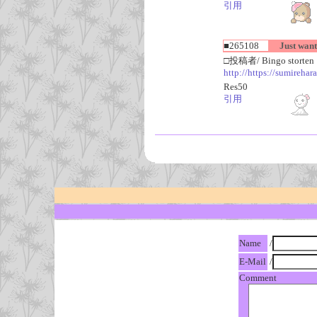
引用
■265108
Just want 
□投稿者/ Bingo storten
http://https://sumireha
Res50
引用
Name
/
E-Mail
/
Comment