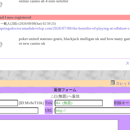
online casino ab 4 euro neteller
 I now registered
一般人(2回)-(2026/08/08(Sat) 02:59:25)
ispringsdoctor.smashdevelop.com/2026/07/09/the-benefits-of-playing-at-offshore-c
poker united statesno gratis, blackjack mulligan uk and how many gambl
or new casino uk
ス
スレッ
返信フォーム
△[] (無題) へ返信
[ID:Mv8eT10k]
Title
/
削除キー
URL
/