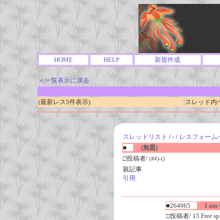
HOME
HELP
新規作成
＜一覧表示に戻る
(最新レス5件表示)
スレッド内ペー
スレッドリスト
/ - /
レスフォーム
■
(無題)
□投稿者/
(##)-()
親記事
引用
■264965
I am t
□投稿者/ 15 Free spi