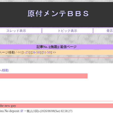
スレッド表示
トピック表示
発言
記事No. [(無題)] 返信ページ
ジ移動 / << [
1-25
] [
26-50
] [
51-50
] >>
へ移動
he new guy
ns No deposit
＠
一般人(1回)-(2026/08/08(Sat) 02:58:27)