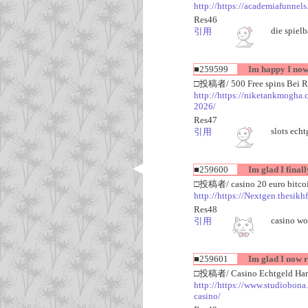
http://https://academiafunnel
Res46
die spiel
引用
■259599
Im happy I now 
□投稿者/ 500 Free spins Bei Re
http://https://niketankmogha
2026/
Res47
slots ech
引用
■259600
Im glad I finall
□投稿者/ casino 20 euro bitco
http://https://Nextgen.thesikh
Res48
casino wo
引用
■259601
Im glad I now r
□投稿者/ Casino Echtgeld Ha
http://https://www.studiobona
casino/