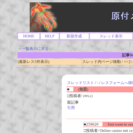
HOME
HELP
新規作成
スレッド表示
＜一覧表示に戻る
記事No
(最新レス5件表示)
スレッド内ページ移動 / << [
1
スレッドリスト
/ - /
レスフォームへ移
■
(無題)
□投稿者/
(##)-()
親記事
引用
■259620
Just want to say
□投稿者/ Online casino mit ce