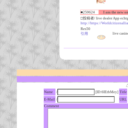
■259624
I am the new on
□投稿者/ live dealer App echt
http://https://Worldcitizenall
Res50
live casi
引用
Name
/
[ID:6IEtbMey]
Title
E-Mail
/
URL
Comment