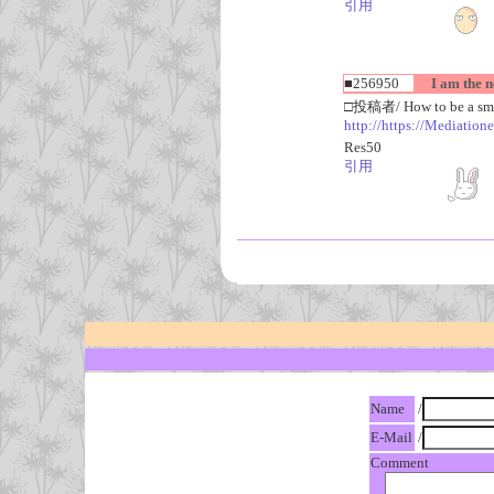
引用
■256950
I am the n
□投稿者/ How to be a sma
http://https://Mediatio
Res50
引用
Name
/
E-Mail
/
Comment