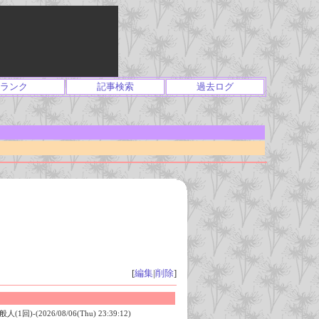
ランク
記事検索
過去ログ
[
編集
|
削除
]
人(1回)-(2026/08/06(Thu) 23:39:12)