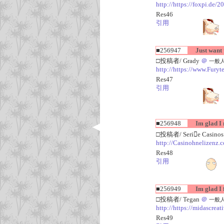
http://https://foxpi.de
Res46
引用
■256947
Just want t
□投稿者/ Grady
＠
一般人(6
http://https://www.Furyt
Res47
引用
■256948
Im glad I n
□投稿者/ Serie Casinos 
http://Casinohnelizenz.
Res48
引用
■256949
Im glad I f
□投稿者/ Tegan
＠
一般人(1
http://https://midascreat
Res49