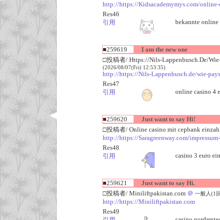
http://https://Kidsacademymys.com/online-c
Res46
bekannte online 
引用
■259619
I am the new one
□投稿者/ Https://Nils-Lappenbusch.De/Wie-
(2026/08/07(Fri) 12:53:35)
http://https://Nils-Lappenbusch.de/wie-pay
Res47
online casino 4 
引用
■259620
Just want to say Hi!
□投稿者/ Online casino mit cepbank einzah
http://https://Saragreenway.com/impressum-
Res48
casino 3 euro ei
引用
■259621
Just want to say Hi.
□投稿者/ Miniliftpakistan.com
＠
一般人(1回)-(
http://https://Miniliftpakistan.com
Res49
casino norderste
引用