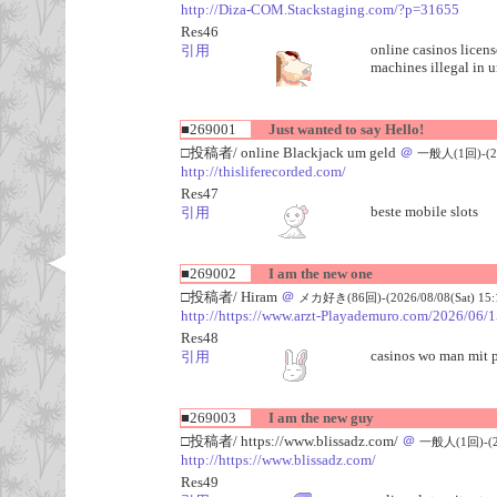
http://Diza-COM.Stackstaging.com/?p=31655
Res46
online casinos licens
引用
machines illegal in 
■269001
Just wanted to say Hello!
□投稿者/ online Blackjack um geld
＠
一般人(1回)-(202
http://thisliferecorded.com/
Res47
beste mobile slots
引用
■269002
I am the new one
□投稿者/ Hiram
＠
メカ好き(86回)-(2026/08/08(Sat) 15:
http://https://www.arzt-Playademuro.com/2026/06/15
Res48
casinos wo man mit 
引用
■269003
I am the new guy
□投稿者/ https://www.blissadz.com/
＠
一般人(1回)-(202
http://https://www.blissadz.com/
Res49