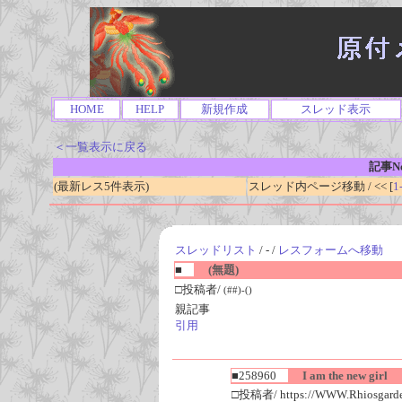
HOME
HELP
新規作成
スレッド表示
＜一覧表示に戻る
記事No
(最新レス5件表示)
スレッド内ページ移動 / << [
1
スレッドリスト
/ - /
レスフォームへ移動
■
(無題)
□投稿者/
(##)-()
親記事
引用
■258960
I am the new girl
□投稿者/ https://WWW.Rhiosgard