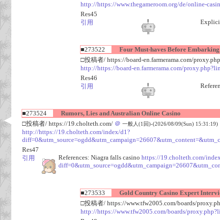
http://https://www.thegameroom.org/de/online-casi
Res45
Explici
引用
■273522
Four Must-haves Before Embarking 
□投稿者/ https://board-en.farmerama.com/proxy.php?l
http://https://board-en.farmerama.com/proxy.php?lin
Res46
Referen
引用
■273524
Rumors, Lies and Australian Online Casino
□投稿者/ https://19.cholteth.com/
＠
一般人(1回)-(2026/08/09(Sun) 15:31:19)
http://https://19.cholteth.com/index/d1?
diff=0&utm_source=ogdd&utm_campaign=26607&utm_content=&utm_
Res47
References: Niagra falls casino
https://19.cholteth.com/inde
引用
diff=0&utm_source=ogdd&utm_campaign=26607&utm_co
■273533
Gold Country Casino Expert Interv
□投稿者/ https://www.tfw2005.com/boards/proxy.php
http://https://www.tfw2005.com/boards/proxy.php?l