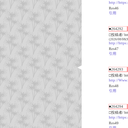
http://https
Res46
引用
■264292
□投稿者/ https
(2026/08/08(S
http://http
Res47
引用
■264293
□投稿者/ htt
http://Www.
Res48
引用
■264294
□投稿者/ http
http://http
Res49
引用