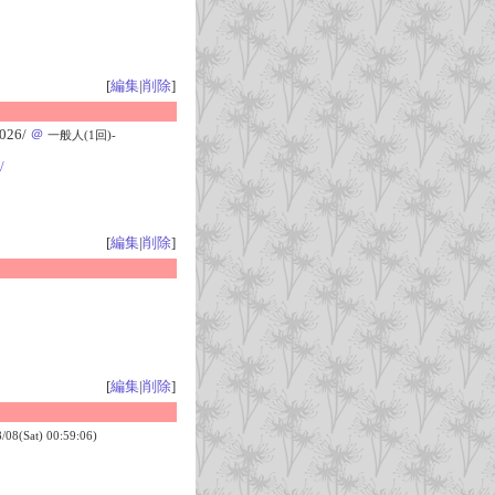
[
編集
|
削除
]
2026/
＠
一般人(1回)-
/
[
編集
|
削除
]
[
編集
|
削除
]
8(Sat) 00:59:06)