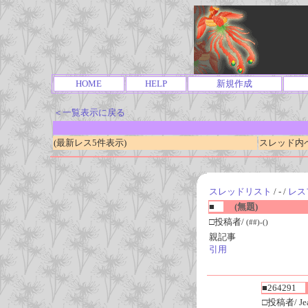
HOME
HELP
新規作成
＜一覧表示に戻る
(最新レス5件表示)
スレッド内ペー
スレッドリスト
/ - /
レス
■
(無題)
□投稿者/
(##)-()
親記事
引用
■264291
□投稿者/ Je