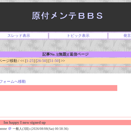
スレッド表示
トピック表示
発言
記事No. [(無題)] 返信ページ
ジ移動 / << [
1-25
] [
26-50
] [
51-50
] >>
フォームへ移動
Im happy I now signed up
anne
＠
一般人(3回)-(2026/08/08(Sat) 00:58:36)