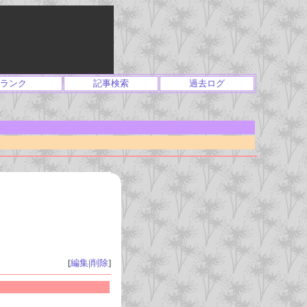
ランク
記事検索
過去ログ
[
編集
|
削除
]