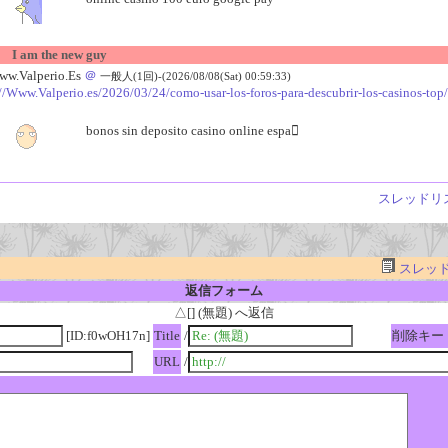
I am the new guy
.Valperio.Es
＠
一般人(1回)-(2026/08/08(Sat) 00:59:33)
://Www.Valperio.es/2026/03/24/como-usar-los-foros-para-descubrir-los-casinos-top/
bonos sin deposito casino online espa
スレッドリ
スレッ
返信フォーム
△[] (無題) へ返信
[ID:f0wOH17n]
Title
/
削除キー
URL
/