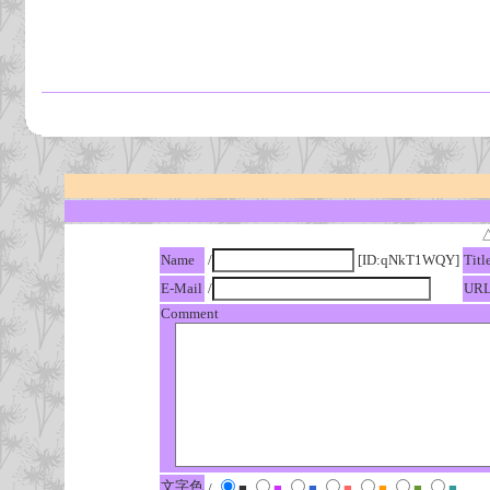
Name
/
[ID:qNkT1WQY]
Titl
E-Mail
/
UR
Comment
文字色
/
■
■
■
■
■
■
■