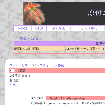
HOME
HELP
新規作成
スレッド表示
＜一覧表示に戻る
記事No
(最新レス5件表示)
スレッド内ページ移動 / << [
1
スレッドリスト
/ - /
レスフォームへ移動
■
(無題)
□投稿者/
(##)-()
親記事
引用
■272379
Im glad I finally signed up
□投稿者/ Filigranapsicologia.com
＠
一般人(1回)-(2026/08/08