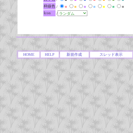
枠線色
/
■
■
■
■
■
■
■
Icon
/
HOME
HELP
新規作成
スレッド表示