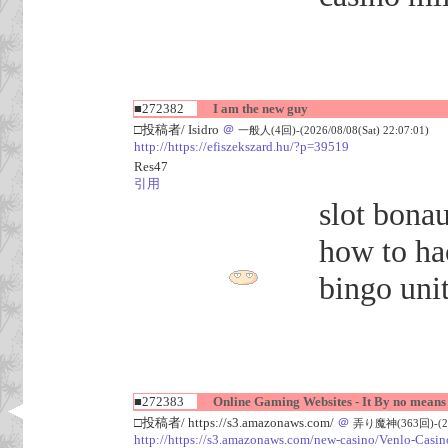
■272382
I am the new guy
□投稿者/ Isidro
＠
一般人(4回)-(2026/08/08(Sat) 22:07:01)
http://https://efiszekszard.hu/?p=39519
Res47
引用
slot bonau
how to ha
bingo unit
■272383
Online Gaming Websites - It By no means E
□投稿者/ https://s3.amazonaws.com/
＠
弄り魔神(363回)-(2026
http://https://s3.amazonaws.com/new-casino/Venlo-Casi