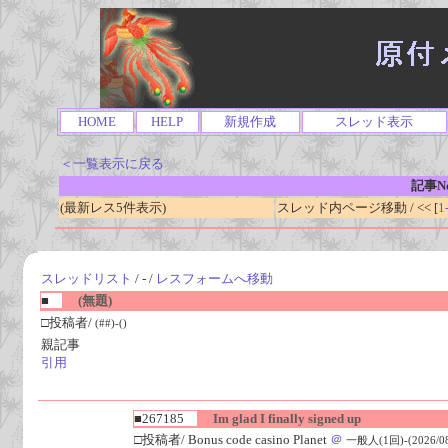
HOME
HELP
新規作成
スレッド表示
＜一覧表示に戻る
記事No
(最新レス5件表示)
スレッド内ページ移動 / << [
1
スレッドリスト
/ - /
レスフォームへ移動
■
(無題)
□投稿者/
(##)-()
親記事
引用
■267185
Im glad I finally signed up
□投稿者/ Bonus code casino Planet
＠
一般人(1回)-(2026/08/0