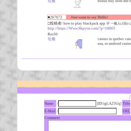
bonus buy slots mit 
引用
■267672
Just want to say Hello!
□投稿者/ how to play blackjack app
＠
一般人(1回)-(202
http://https://Www.Shpytsi.com/?p=18865
Res50
casino in quebec cana
引用
usa, or android casin
Name
/
[ID:igLA25Uq]
Title
E-Mail
/
URL
Comment