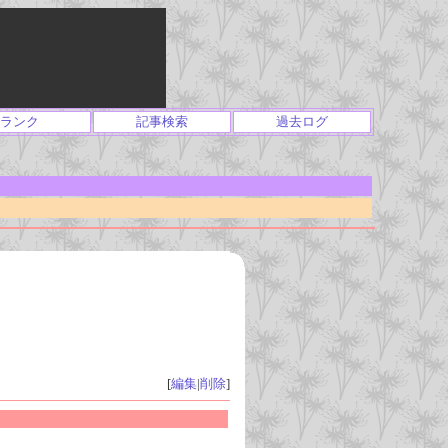
ランク
記事検索
過去ログ
[
編集
|
削除
]