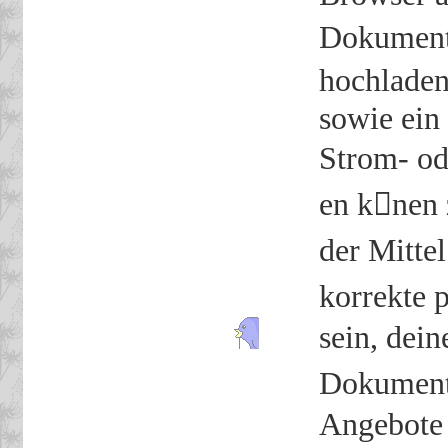
Dokument
hochladen
sowie ein
Strom- od
en knen 
der Mittel
korrekte 
sein, dei
Dokument
Angebote 