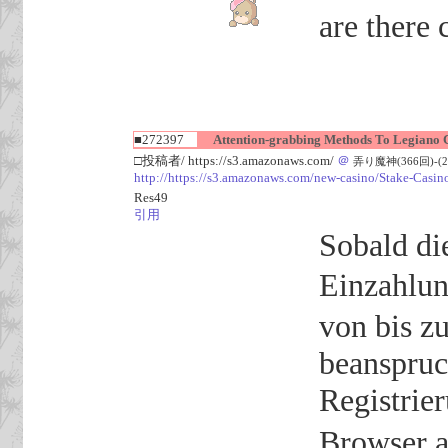
are there 
■272397
Attention-grabbing Methods To Legiano 
□投稿者/ https://s3.amazonaws.com/
＠
弄り魔神(366回)-(2026
http://https://s3.amazonaws.com/new-casino/Stake-Casino
Res49
引用
Sobald die
Einzahlu
von bis z
beanspruc
Registrie
Browser a