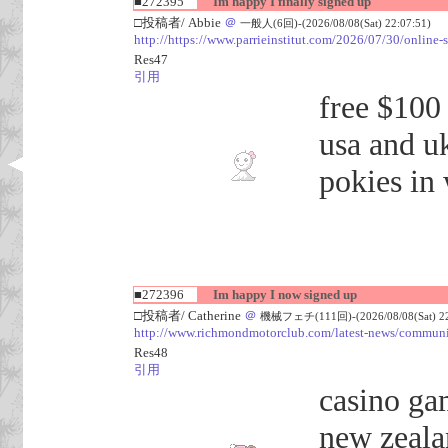
■272395
Im happy I finally signed up
□投稿者/ Abbie
＠
一般人(6回)-(2026/08/08(Sat) 22:07:51)
http://https://www.parrieinstitut.com/2026/07/30/online-
Res47
引用
free $100 
usa and uk
pokies in
■272396
Im happy I now signed up
□投稿者/ Catherine
＠
機械フェチ(111回)-(2026/08/08(Sat) 22
http://www.richmondmotorclub.com/latest-news/communit
Res48
引用
casino gam
new zeala