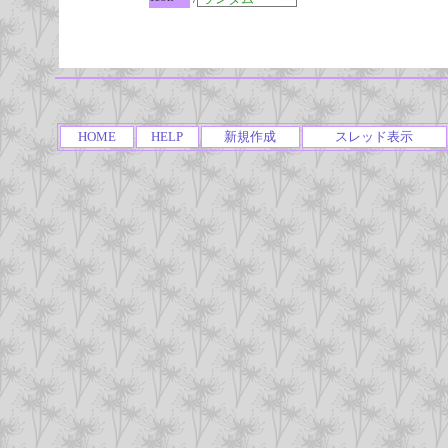
HOME
HELP
新規作成
スレッド表示