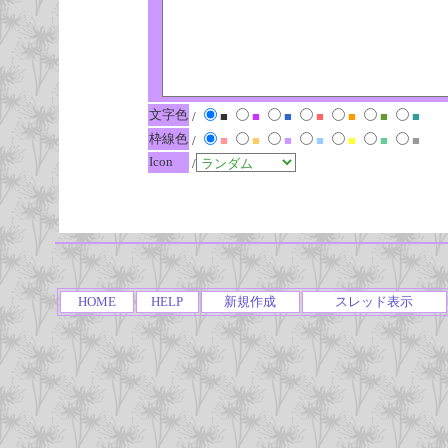
文字色
/
■
■
■
■
■
■
■
枠線色
/
■
■
■
■
■
■
■
Icon
/
HOME
HELP
新規作成
スレッド表示