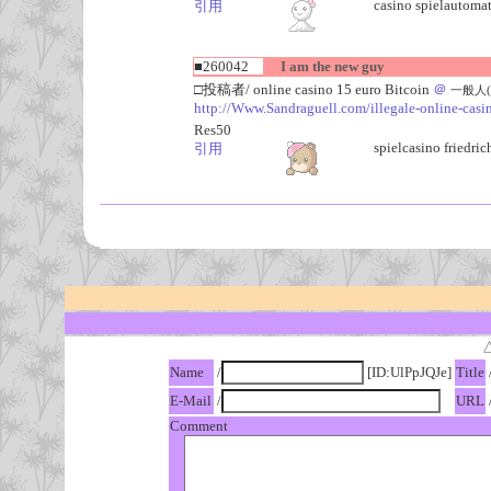
casino spielautomat
引用
■260042
I am the new guy
□投稿者/ online casino 15 euro Bitcoin
＠
一般人(1回
http://Www.Sandraguell.com/illegale-online-casi
Res50
spielcasino friedri
引用
Name
/
[ID:UlPpJQJe]
Title
E-Mail
/
URL
Comment