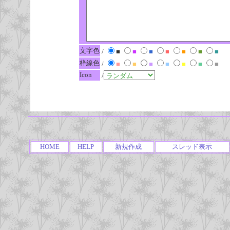
文字色
/
■
■
■
■
■
■
■
枠線色
/
■
■
■
■
■
■
■
Icon
/
HOME
HELP
新規作成
スレッド表示