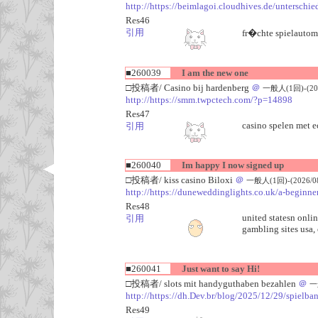
http://https://beimlagoi.cloudhives.de/unterschie
Res46
引用
fr�chte spielautom
■260039
I am the new one
□投稿者/ Casino bij hardenberg
＠
一般人(1回)-(2026
http://https://smm.twpctech.com/?p=14898
Res47
casino spelen met e
引用
■260040
Im happy I now signed up
□投稿者/ kiss casino Biloxi
＠
一般人(1回)-(2026/08/0
http://https://duneweddinglights.co.uk/a-beginner
Res48
united statesn onli
引用
gambling sites usa, 
■260041
Just want to say Hi!
□投稿者/ slots mit handyguthaben bezahlen
＠
一般
http://https://dh.Dev.br/blog/2025/12/29/spielb
Res49