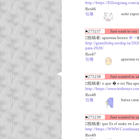
http://https://Elliotgiang.com/a
Res46
sorte espo
引用
■275237
Just want to say 
□投稿者/ apuestas boxeo
＠
一般
http://granillohq.seedup.la/202
para-2026/
Res47
apuestas e
引用
■275238
Just wanted to sa
□投稿者/ o que � o roi Nas apo
http://https://www.tridensys.co
Res48
baixa casa
引用
■275239
Just wanted to sa
□投稿者/ que Es el stake en Las
http://https://WWW.Coordinaaz
Res49