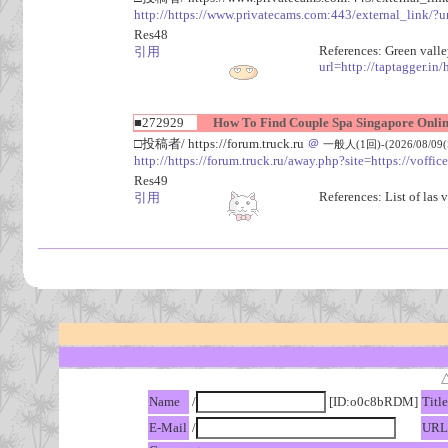
http://https://www.privatecams.com:443/external_link/?u
Res48
References: Green vall
引用
url=http://taptagger.i
■272929
How To Find Couple Spa Singapore Onli
□投稿者/ https://forum.truck.ru
＠
一般人(1回)-(2026/08/09(S
http://https://forum.truck.ru/away.php?site=https://voffi
Res49
References: List of las
引用
Name
/
[ID:o0c8bRDM]
Title
E-Mail
/
URL