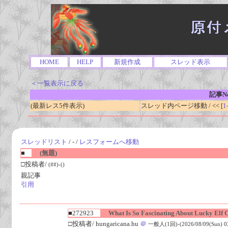
HOME
HELP
新規作成
スレッド表示
＜一覧表示に戻る
記事No
(最新レス5件表示)
スレッド内ページ移動 / << [
1
スレッドリスト
/ - /
レスフォームへ移動
■
(無題)
□投稿者/
(##)-()
親記事
引用
■272923
What Is So Fascinating About Lucky Elf C
□投稿者/ hungaricana.hu
＠
一般人(1回)-(2026/08/09(Sun) 03