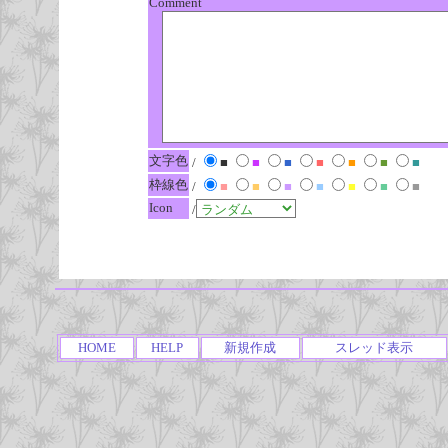
Comment
文字色
/
■
■
■
■
■
■
■
枠線色
/
■
■
■
■
■
■
■
Icon
/
HOME
HELP
新規作成
スレッド表示