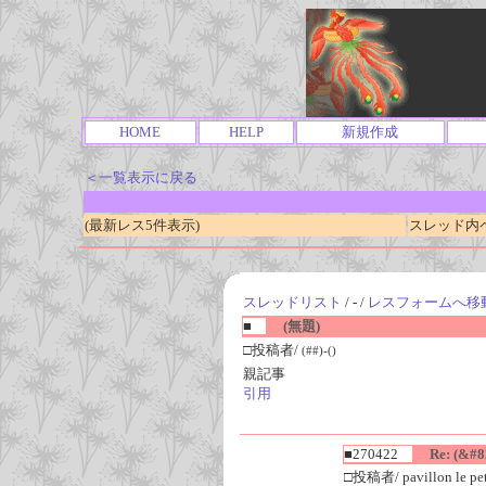
HOME
HELP
新規作成
＜一覧表示に戻る
(最新レス5件表示)
スレッド内ペー
スレッドリスト
/ - /
レスフォームへ移
■
(無題)
□投稿者/
(##)-()
親記事
引用
■270422
Re: (&#82
□投稿者/ pavillon le pet