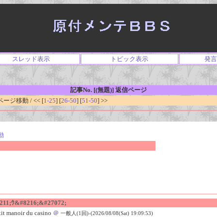
スレッド表示
トピック表示
発言
記事No. [(無題)] 返信ページ
ジ移動 / << [
1-25
] [
26-50
] [
51-50
] >>
動
11;ｳ&#8216;&#27072;
it manoir du casino
＠
一般人(1回)-(2026/08/08(Sat) 19:09:53)