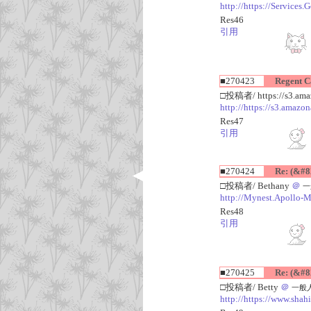
http://https://Services
Res46
引用
■270423
Regent Ca
□投稿者/ https://s3.ama
http://https://s3.amaz
Res47
引用
■270424
Re: (&#82
□投稿者/ Bethany
＠
一般
http://Mynest.Apollo-M
Res48
引用
■270425
Re: (&#82
□投稿者/ Betty
＠
一般人(3
http://https://www.shahi