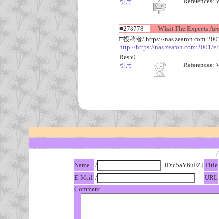
References: 
引用
■278778
What The Experts Aren'
□投稿者/ https://nas.zearon.com:200
http://https://nas.zearon.com:2001/e
Res50
References: V
引用
Name
/
[ID:o5aY6uFZ]
Title
E-Mail
/
URL
Comment