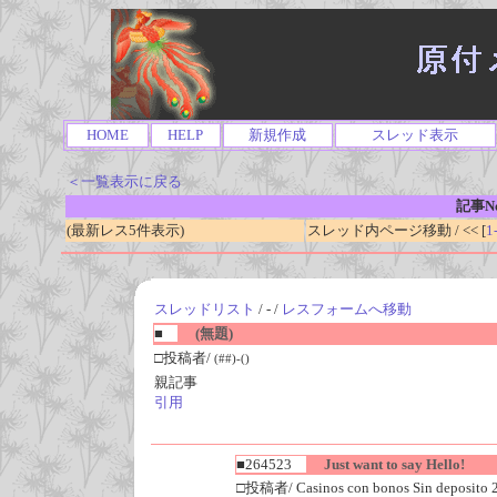
HOME
HELP
新規作成
スレッド表示
＜一覧表示に戻る
記事No
(最新レス5件表示)
スレッド内ページ移動 / << [
1
スレッドリスト
/ - /
レスフォームへ移動
■
(無題)
□投稿者/
(##)-()
親記事
引用
■264523
Just want to say Hello!
□投稿者/ Casinos con bonos Sin deposito