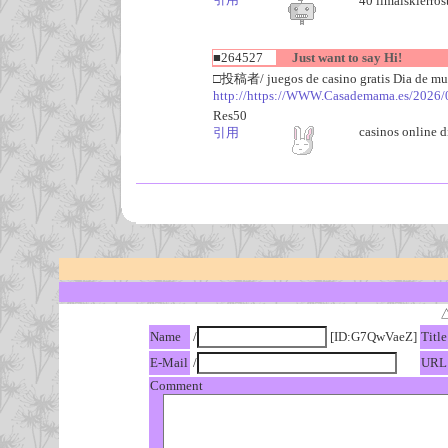
40 ilmaiskierro
■264527
Just want to say Hi!
□投稿者/ juegos de casino gratis Dia de mu
http://https://WWW.Casademama.es/2026/04/
Res50
casinos online d
引用
Name
/
[ID:G7QwVaeZ]
Title
E-Mail
/
URL
Comment