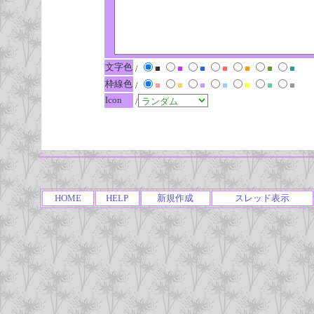
文字色
/
■
■
■
■
■
■
■
枠線色
/
■
■
■
■
■
■
■
Icon
/
HOME
HELP
新規作成
スレッド表示