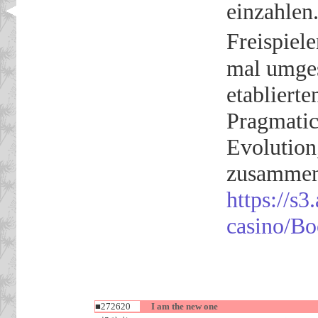
einzahlen
Freispiel
mal umges
etabliert
Pragmatic
Evolutio
zusammen
https://s
casino/B
■272620
I am the new one