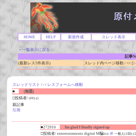
HOME
HELP
新規作成
スレッド表示
＜一覧表示に戻る
記事No
(最新レス5件表示)
スレッド内ページ移動 / << [
1
スレッドリスト
/ - /
レスフォームへ移動
■
(無題)
□投稿者/
(##)-()
親記事
引用
■272916
Im glad I finally signed up
□投稿者/ entretenimiento digital M騙ico
＠
一般人(1回)-(202