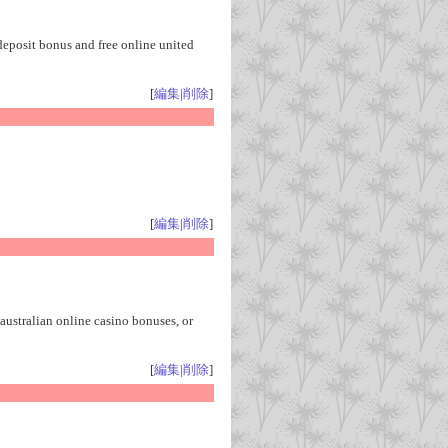
deposit bonus and free online united
[
編集
|
削除
]
[
編集
|
削除
]
australian online casino bonuses, or
[
編集
|
削除
]