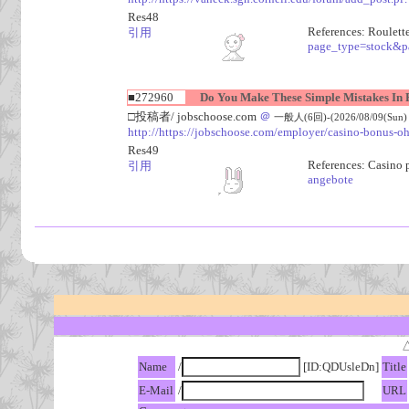
Res48
References: Roulette
引用
page_type=stock&pa
■272960
Do You Make These Simple Mistakes In R
□投稿者/ jobschoose.com
＠
一般人(6回)-(2026/08/09(Sun) 
http://https://jobschoose.com/employer/casino-bonus-o
Res49
References: Casino
引用
angebote
Name
/
[ID:QDUsleDn]
Title
E-Mail
/
URL