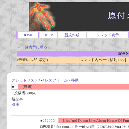
HOME
HELP
新規作成
スレッド表示
＜一覧表示に戻る
記事No
(最新レス5件表示)
スレッド内ページ移動 / << [
1
スレッドリスト
/ - /
レスフォームへ移動
■
(無題)
□投稿者/
(##)-()
親記事
引用
■272956
Lies And Damn Lies About House Of Fun
□投稿者/ shu.com.ua
＠
一般人(1回)-(2026/08/09(Sun) 06:18