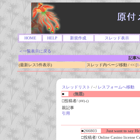
HOME
HELP
新規作成
スレッド表示
＜一覧表示に戻る
記事No
(最新レス5件表示)
スレッド内ページ移動 / << [
1
スレッドリスト
/ - /
レスフォームへ移動
■
(無題)
□投稿者/
(##)-()
親記事
引用
■266803
Just want to say Hel
□投稿者/ Online Casino license C