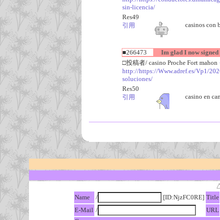
sin-licencia/
Res49
casinos con 
引用
■266473
Im glad I now signed
□投稿者/ casino Proche Fort mahon
http://https://Www.adref.es/Vp1/20
soluciones/
Res50
casino en c
引用
Name
/
[ID:NjzFC0RE]
Title
E-Mail
/
URL