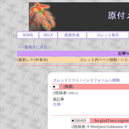
HOME
HELP
新規作成
スレッド表示
＜一覧表示に戻る
記事No
(最新レス5件表示)
スレッド内ページ移動 / << [
1
スレッドリスト
/ - /
レスフォームへ移動
■
(無題)
□投稿者/
(##)-()
親記事
引用
■266469
Im glad I now registe
□投稿者/ 9 Winlijnen Gokkasten
＠