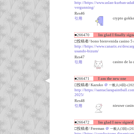
http://https://www.aslan-kurban-ad
vergunning/
Res46
crypto gokk
引用
■266470
Im glad I finally sign
□投稿者/ bono bienvenida casino 5 
http://https://www.canarix.es/desc
usando-bizum/
Res47
casino de la
引用
■266471
I am the new one
□投稿者/ Kazuko
＠
一般人(4回)-(2026/
http://https://santaclarapaintball.co
2025/
Res48
nieuwe casin
引用
■266472
Im glad I now signed
□投稿者/ Freeman
＠
一般人(3回)-(2026/
http://https://conductores.dinamica